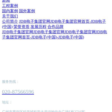
新闻
工程案例
国内案例
国外案例
关于我们
公司简介
JDB电子集团官网JDB电子集团官网首页-JDB电子
(中国)
荣誉资质
发展历程
合作品牌
JDB电子集团官网JDB电子集团官网JDB电子集团官网JDB电
子集团官网首页-JDB电子(中国)-JDB电子(中国)
JDB电子集团官网JDB电子集团官网JDB电
子集团官网JDB电子集团官网首页-JDB电子
(中国)-JDB电子(中国)
服务热线：
020-87566596
地址：
广州市萝岗区科学城科学大道绿地中央广场E栋2716室