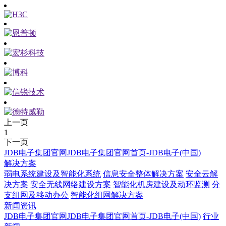
上一页
1
下一页
JDB电子集团官网JDB电子集团官网首页-JDB电子(中国)
解决方案
弱电系统建设及智能化系统
信息安全整体解决方案
安全云解
决方案
安全无线网络建设方案
智能化机房建设及动环监测
分
支组网及移动办公
智能化组网解决方案
新闻资讯
JDB电子集团官网JDB电子集团官网首页-JDB电子(中国)
行业