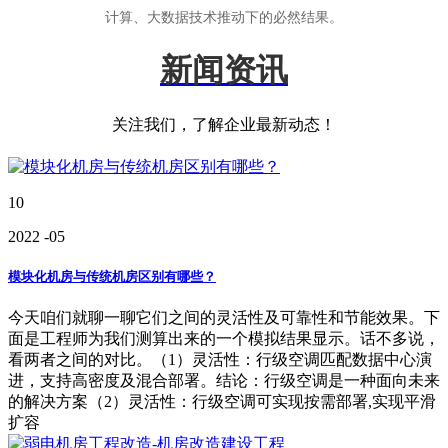
计算、大数据技术推动下的必然结果。
新闻资讯
关注我们，了解企业最新动态！
10
2022
-05
模块化机房与传统机房区别有哪些？
今天咱们就聊一聊它们之间的灵活性及可靠性和节能效果。下
面是工程师为我们测算出来的一个模拟结果显示。话不多说，
看两者之间的对比。（1）灵活性：行级空调匹配数据中心演
进，支持高密度及混合部署。结论：行级空调是一种面向未来
的解决方案（2）灵活性：行级空调可实现按需部署,实现平滑
扩容