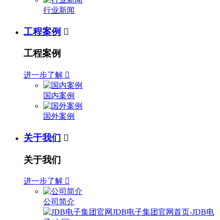
行业新闻
工程案例

工程案例
进一步了解

国内案例
国外案例
关于我们

关于我们
进一步了解

公司简介