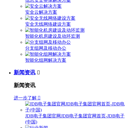
信息安全整体解决方案
安全云解决方案
安全无线网络建设方案
智能化机房建设及动环监测
分支组网及移动办公
智能化组网解决方案
新闻资讯

新闻资讯
进一步了解

JDB电子集团官网JDB电子集团官网首页-JDB电子
(中国)