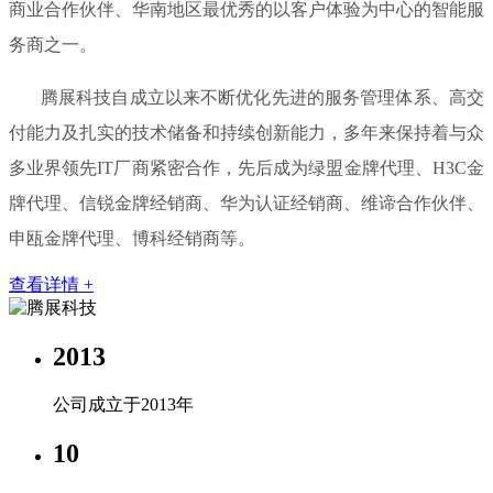
商业合作伙伴、华南地区最优秀的以客户体验为中心的智能服
务商之一。
腾展科技自成立以来不断优化先进的服务管理体系、高交
付能力及扎实的技术储备和持续创新能力，多年来保持着与众
多业界领先IT厂商紧密合作，先后成为绿盟金牌代理、H3C金
牌代理、信锐金牌经销商、华为认证经销商、维谛合作伙伴、
申瓯金牌代理、博科经销商等。
查看详情 +
2013
公司成立于2013年
10