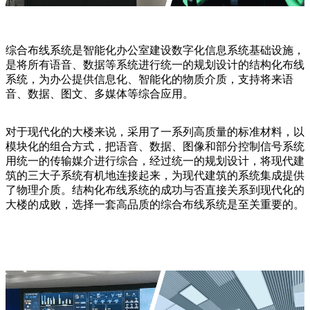
综合布线系统是智能化办公室建设数字化信息系统基础设施，
是将所有语音、数据等系统进行统一的规划设计的结构化布线
系统，为办公提供信息化、智能化的物质介质，支持将来语
音、数据、图文、多媒体等综合应用。
对于现代化的大楼来说，采用了一系列高质量的标准材料，以
模块化的组合方式，把语音、数据、图像和部分控制信号系统
用统一的传输媒介进行综合，经过统一的规划设计，将现代建
筑的三大子系统有机地连接起来，为现代建筑的系统集成提供
了物理介质。结构化布线系统的成功与否直接关系到现代化的
大楼的成败，选择一套高品质的综合布线系统是至关重要的。