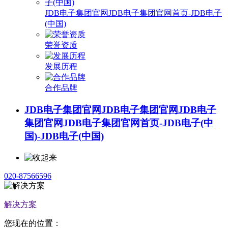
JDB电子集团官网JDB电子集团官网首页-JDB电子
(中国)
荣誉资质
发展历程
合作品牌
JDB电子集团官网JDB电子集团官网JDB电子
集团官网JDB电子集团官网首页-JDB电子(中
国)-JDB电子(中国)
020-87566596
解决方案
您现在的位置：