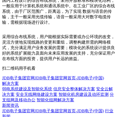
国内工程设计的综合布线系统，采用开放标准和模块化结构，
一般应用于计算机系统和通讯系统中。在工业厂区的综合布线
系统，由于厂区范围广，距离远，为了实现 数据与语音的传
输，主干一般采用光缆传输，语音一般采用大对数字电缆传
输，需根据现场进行设计。
采用综合布线系统，用户能根据实际需要或办公环境的改变，
灵活方便地实现线路的变更和重组，调整构建所需的网络模
式，充分满足用户业务发展的需要；模块化的系统设计提供良
好的系统扩展能力及面向未来应用发展的支持，充分保证用户
在布线方面的投资，提供用户长远的效益。
扫二维码用手机看
JDB电子集团官网JDB电子集团官网首页-JDB电子(中国)
解决方案
弱电系统建设及智能化系统
信息安全整体解决方案
安全云解
决方案
安全无线网络建设方案
智能化机房建设及动环监测
分
支组网及移动办公
智能化组网解决方案
新闻资讯
JDB电子集团官网JDB电子集团官网首页-JDB电子(中国)
行业
新闻