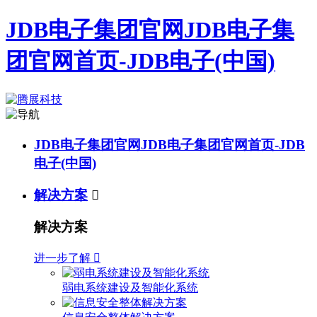
JDB电子集团官网JDB电子集
团官网首页-JDB电子(中国)
JDB电子集团官网JDB电子集团官网首页-JDB
电子(中国)
解决方案

解决方案
进一步了解

弱电系统建设及智能化系统