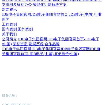
支组网及移动办公
智能化组网解决方案
新闻资讯
JDB电子集团官网JDB电子集团官网首页-JDB电子(中国)
行业
新闻
工程案例
国内案例
国外案例
关于我们
公司简介
JDB电子集团官网JDB电子集团官网首页-JDB电子
(中国)
荣誉资质
发展历程
合作品牌
JDB电子集团官网JDB电子集团官网JDB电子集团官网JDB电
子集团官网首页-JDB电子(中国)-JDB电子(中国)
JDB电子集团官网JDB电子集团官网JDB电
子集团官网JDB电子集团官网首页-JDB电子
(中国)-JDB电子(中国)
服务热线：